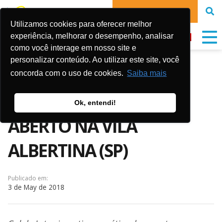
DONATE NOW
Utilizamos cookies para oferecer melhor
experiência, melhorar o desempenho, analisar
como você interage em nosso site e
personalizar conteúdo. Ao utilizar este site, você
ABRIL TERMINA COM
concorda com o uso de cookies.
Saiba mais
CAMINHADA A CÉU
Ok, entendi!
ABERTO NA VILA
ALBERTINA (SP)
Publicado em:
3 de May de 2018