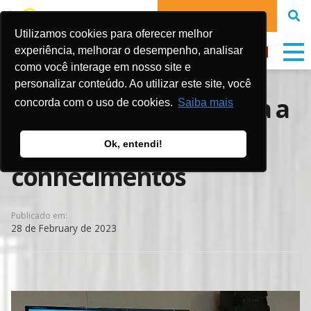
DONATE NOW
Utilizamos cookies para oferecer melhor
experiência, melhorar o desempenho, analisar
como você interage em nosso site e
personalizar conteúdo. Ao utilizar este site, você
Ações Gol de Letra para a
concorda com o uso de cookies.
Saiba mais
construção de
Ok, entendi!
conhecimentos
Publicado em:
28 de February de 2023