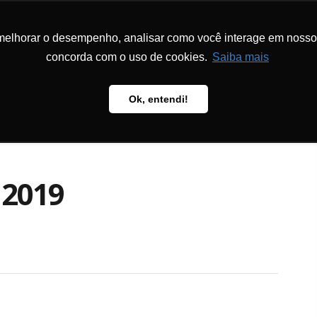
melhorar o desempenho, analisar como você interage em nosso sit
MS AND
HOW TO S
TS
METHODOLOGY
PUBLICATIONS
US
concorda com o uso de cookies.
Saiba mais
Ok, entendi!
 2019