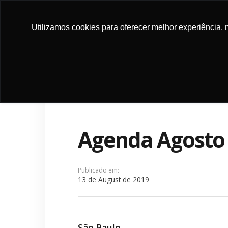
DONATE
Utilizamos cookies para oferecer melhor experiência, 
ABOUT
PROGRA
NOW
US
PROJEC
Agenda Agosto
Publicado em:
13 de August de 2019
São Paulo