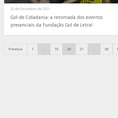
22 de December de 2021
Gol de Cidadania: a retomada dos eventos
presenciais da Fundação Gol de Letra!
POSTS PAGINATION
Previous
1
…
19
20
21
…
38