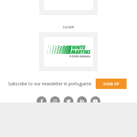
TECHNICAL PARTNERS
Subscribe to our newsletter in portuguese:
SIGN UP
RJ:
Rua Carlos Seidl, nº 1141, Caju
– Rio de Janeiro – RJ – CEP:
20931-004 –
(21) 3895-9001
– CNPJ 02.820.605/0002-35
SP:
Av. Nova Cantareira, nº 5078
, Vila Albertina – São Paulo –
SP – CEP: 02340-002 –
(11) 2206-5520
– CNPJ 02.820.605/0001-