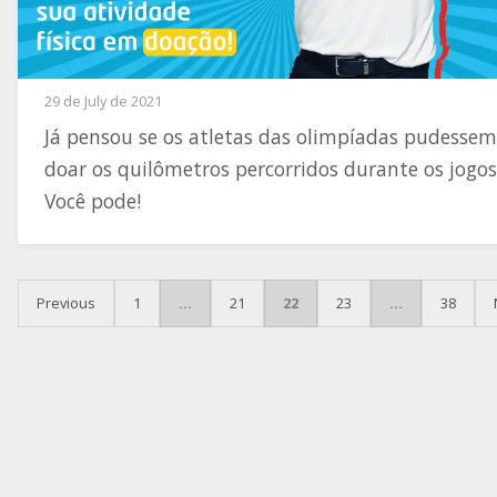
29 de July de 2021
Já pensou se os atletas das olimpíadas pudessem
doar os quilômetros percorridos durante os jogos
Você pode!
POSTS PAGINATION
Previous
1
…
21
22
23
…
38