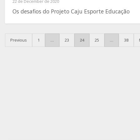
22 de December de 2020
Os desafios do Projeto Caju Esporte Educação
POSTS PAGINATION
Previous
1
…
23
24
25
…
38