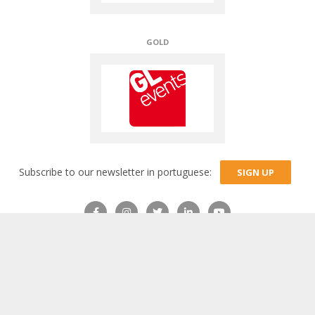
TECHNICAL PARTNERS
Subscribe to our newsletter in portuguese:
SIGN UP
RJ:
Rua Carlos Seidl, nº 1141, Caju
– Rio de Janeiro – RJ – CEP:
20931-004 –
(21) 3895-9001
– CNPJ 02.820.605/0002-35
SP:
Av. Nova Cantareira, nº 5078
, Vila Albertina – São Paulo –
SP – CEP: 02340-002 –
(11) 2206-5520
– CNPJ 02.820.605/0001-
54