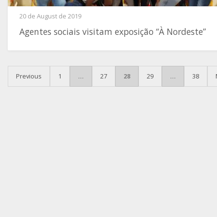
20 de August de 2019
Agentes sociais visitam exposição “À Nordeste”
POSTS PAGINATION
Previous
1
…
27
28
29
…
38