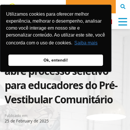
DONATE NOW
Utilizamos cookies para oferecer melhor
experiência, melhorar o desempenho, analisar
como você interage em nosso site e
personalizar conteúdo. Ao utilizar este site, você
Vagas RJ
concorda com o uso de cookies.
Saiba mais
Fundação Gol de Letra
Ok, entendi!
abre processo seletivo
para educadores do Pré-
Vestibular Comunitário
Publicado em:
25 de February de 2025