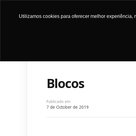
DONATE
Utilizamos cookies para oferecer melhor experiência, 
ABOUT
PROGRA
NOW
US
PROJEC
Blocos
Publicado em:
7 de October de 2019