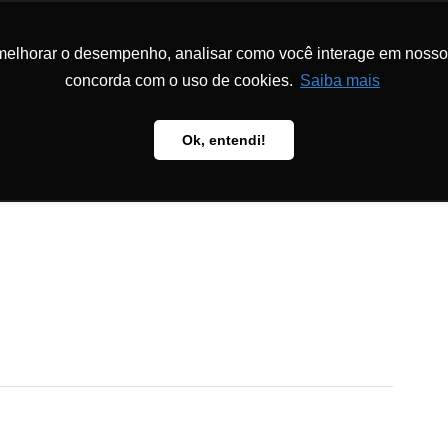
melhorar o desempenho, analisar como você interage em nosso sit
MS AND
HOW TO S
TS
METHODOLOGY
PUBLICATIONS
US
concorda com o uso de cookies.
Saiba mais
Ok, entendi!