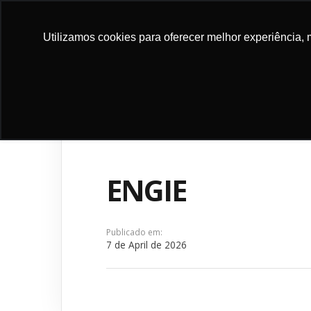
DONATE
Utilizamos cookies para oferecer melhor experiência, 
ABOUT
PROGRA
NOW
US
PROJEC
ENGIE
Publicado em:
7 de April de 2026