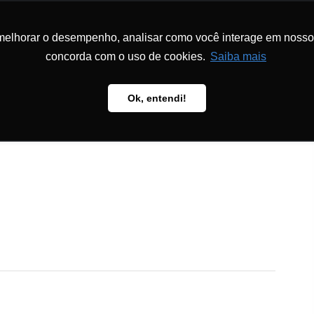
melhorar o desempenho, analisar como você interage em nosso sit
MS AND
HOW TO S
TS
METHODOLOGY
PUBLICATIONS
US
concorda com o uso de cookies.
Saiba mais
Ok, entendi!