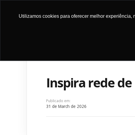
DONATE
Utilizamos cookies para oferecer melhor experiência, 
ABOUT
PROGRA
NOW
US
PROJEC
Inspira rede d
Publicado em:
31 de March de 2026