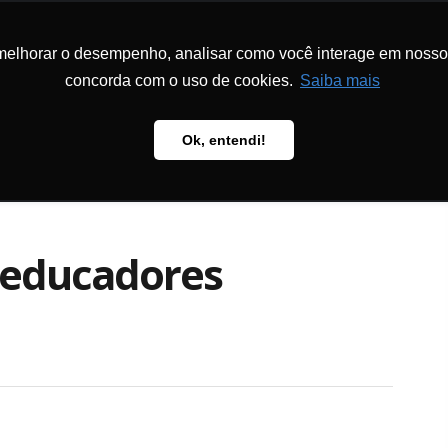
melhorar o desempenho, analisar como você interage em nosso sit
MS AND
HOW TO S
TS
METHODOLOGY
PUBLICATIONS
US
concorda com o uso de cookies.
Saiba mais
Ok, entendi!
e educadores