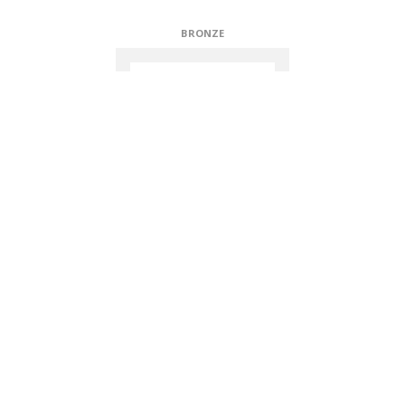
BRONZE
TECHNICAL PARTNERS
Subscribe to our newsletter in portuguese:
SIGN UP