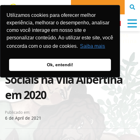
DONATE NOW
Utilizamos cookies para oferecer melhor
experiência, melhorar o desempenho, analisar
como você interage em nosso site e
personalizar conteúdo. Ao utilizar este site, você
Nossos Novos Dias –
concorda com o uso de cookies.
Saiba mais
Formação de Agentes
Ok, entendi!
Sociais na Vila Albertina
em 2020
Publicado em:
6 de April de 2021