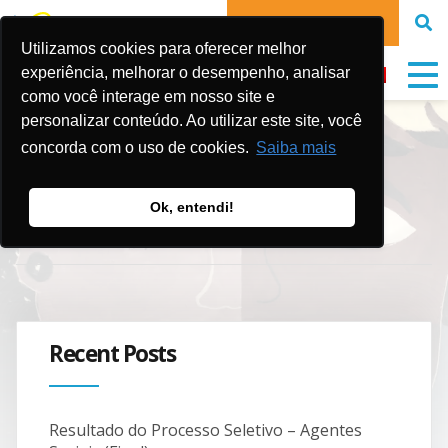
DONATE NOW
Utilizamos cookies para oferecer melhor
experiência, melhorar o desempenho, analisar
como você interage em nosso site e
personalizar conteúdo. Ao utilizar este site, você
RA 2019 (ePub)
concorda com o uso de cookies.
Saiba mais
Ok, entendi!
Publicado em:
15 de January de 2021
Recent Posts
Resultado do Processo Seletivo – Agentes