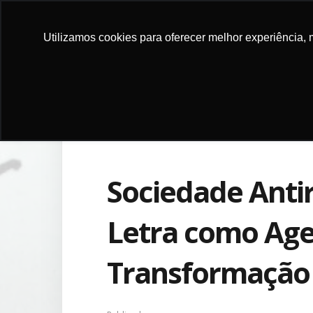
DONATE
Utilizamos cookies para oferecer melhor experiência, 
ABOUT
PROGRA
NOW
US
PROJEC
Sociedade Antir
Letra como Age
Transformação