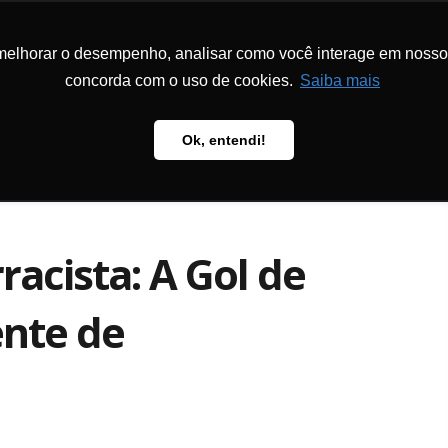
melhorar o desempenho, analisar como você interage em nosso sit
MS AND
HOW TO S
TS
METHODOLOGY
PUBLICATIONS
US
concorda com o uso de cookies.
Saiba mais
Ok, entendi!
racista: A Gol de
nte de