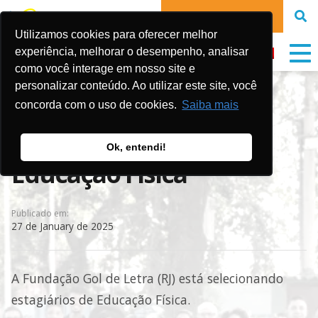
DONATE NOW
Utilizamos cookies para oferecer melhor
experiência, melhorar o desempenho, analisar
como você interage em nosso site e
personalizar conteúdo. Ao utilizar este site, você
Vagas RJ
concorda com o uso de cookies.
Saiba mais
Vagas de estágio em
Ok, entendi!
Educação Física
Publicado em:
27 de January de 2025
A Fundação Gol de Letra (RJ) está selecionando
estagiários de Educação Física.