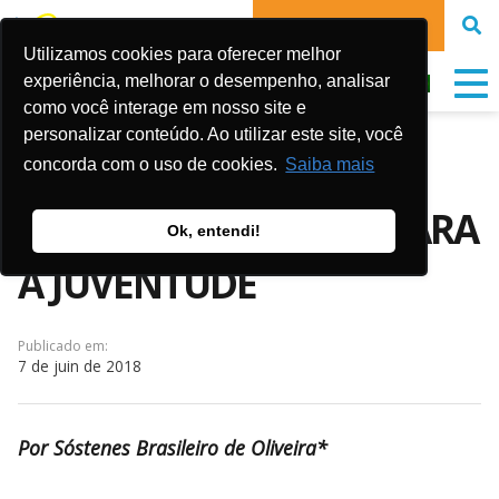
FAIRE UN DON
Utilizamos cookies para oferecer melhor
experiência, melhorar o desempenho, analisar
como você interage em nosso site e
personalizar conteúdo. Ao utilizar este site, você
ARTIGO: DESAFIOS E
concorda com o uso de cookies.
Saiba mais
POLÍTICAS PÚBLICAS PARA
Ok, entendi!
A JUVENTUDE
Publicado em:
7 de juin de 2018
Por Sóstenes Brasileiro de Oliveira*