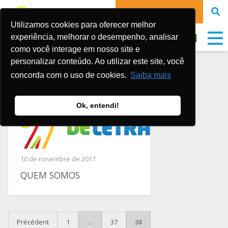
FAIRE UN DON
Utilizamos cookies para oferecer melhor
experiência, melhorar o desempenho, analisar
como você interage em nosso site e
personalizar conteúdo. Ao utilizar este site, você
concorda com o uso de cookies.
Saiba mais
Ok, entendi!
10 de novembre de 2017
QUEM SOMOS
PAGINATION DES PUBLI
Précédent
1
…
37
38