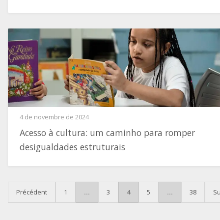
4 de novembre de 2024
Acesso à cultura: um caminho para romper
desigualdades estruturais
PAGINATION DES PUBLI
Précédent
1
…
3
4
5
…
38
Su