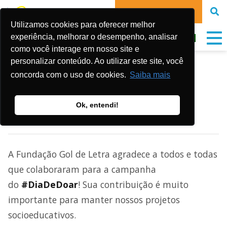
FAIRE UN DON
Utilizamos cookies para oferecer melhor
experiência, melhorar o desempenho, analisar
como você interage em nosso site e
personalizar conteúdo. Ao utilizar este site, você
DIA DE DOAR 2017
concorda com o uso de cookies.
Saiba mais
Ok, entendi!
Publicado em:
1 de décembre de 2017
A Fundação Gol de Letra agradece a todos e todas
que colaboraram para a campanha
do
#DiaDeDoar
! Sua contribuição é muito
importante para manter nossos projetos
socioeducativos.