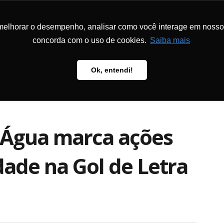
melhorar o desempenho, analisar como você interage em nosso sit
DON
LA FONDATION
PROGRAMMES
PÉDAGOGIE
PUBL
concorda com o uso de cookies.
Saiba mais
Ok, entendi!
 Água marca ações
dade na Gol de Letra