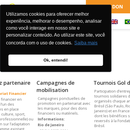
FAIRE UN DON
Utilizamos cookies para oferecer melhor
experiência, melhorar o desempenho, analisar
como você interage em nosso site e
personalizar conteúdo. Ao utilizar este site, você
concorda com o uso de cookies.
Saiba mais
LES FORMES DE DONS
Ok, entendi!
 partenaire
Campagnes de
Tournois Gol 
mobilisation
Participation d’entr
riat Financier
tournois solidaires d
Campagnes ponctuelles de
 financier en
organisés chaque a
promotion en partenariat avec
 l’un des
Brésil (São Paulo, Ri
les marques, pour des dons
s en place
Janeiro) et en France 
financiers ou matériels.
 culture, sport,
dont les bénéfices 
professionnelle) ou
Informations:
reversés à la Fondat
n sur l’adaptation
Rio de Janeiro
Brésil.
amme existant.