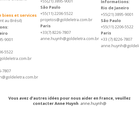
+55
(21) 3895-9001
Informations:
São Paulo
Rio de Janeiro
+55
(11) 2206-5522
+55
(21) 3895-9001
 biens et services
projetos@goldeletra.com.br
São Paulo
t au Brésil)
Paris
+55
(11) 2206-5522
ons:
+33
(7) 8226-7807
Paris
eiro
anne.huynh@goldeletra.com.br
+33
(7) 8226-7807
895-9001
anne.huynh@goldele
206-5522
oldeletra.com.br
6-7807
h@goldeletra.com.br
Vous avez d’autres idées pour nous aider en France, veuillez
contacter Anne Huynh
anne.huynh@