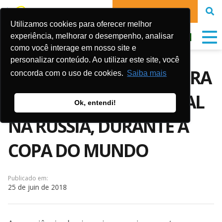
FAIRE UN DON
Utilizamos cookies para oferecer melhor
experiência, melhorar o desempenho, analisar
como você interage em nosso site e
personalizar conteúdo. Ao utilizar este site, você
FUNDAÇÃO GOL DE LETRA
concorda com o uso de cookies.
Saiba mais
EMBARCA PARA FESTIVAL
Ok, entendi!
NA RÚSSIA, DURANTE A
COPA DO MUNDO
Publicado em:
25 de juin de 2018