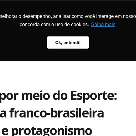
melhorar o desempenho, analisar como você interage em nosso sit
DON
LA FONDATION
PROGRAMMES
PÉDAGOGIE
PUBL
concorda com o uso de cookies.
Saiba mais
Ok, entendi!
 por meio do Esporte:
 franco-brasileira
o e protagonismo