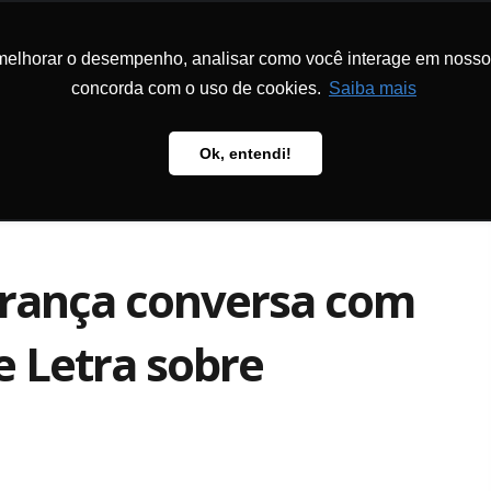
melhorar o desempenho, analisar como você interage em nosso sit
DON
LA FONDATION
PROGRAMMES
PÉDAGOGIE
PUBL
concorda com o uso de cookies.
Saiba mais
Ok, entendi!
França conversa com
e Letra sobre