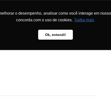
melhorar o desempenho, analisar como você interage em nosso sit
DON
LA FONDATION
PROGRAMMES
PÉDAGOGIE
PUBL
concorda com o uso de cookies.
Saiba mais
Ok, entendi!