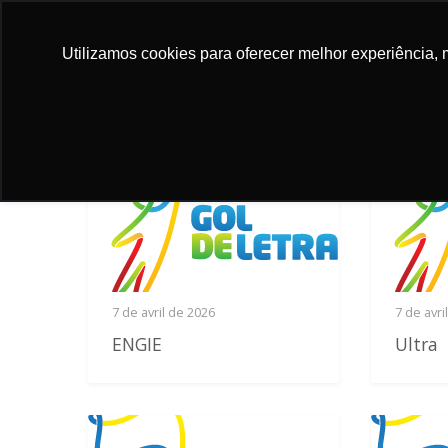
FAIRE
FA
UN
#5028 (SEM
U
Utilizamos cookies para oferecer melhor experiência, 
DON
TÍTULO)
D
7 de avril de 2026
7 de avri
ENGIE
Ultra