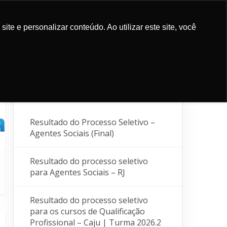
e e personalizar conteúdo. Ao utilizar este site, você
ICATIONS
CAMPAGNES
PARTENAIRES
BLOG
CONTACTS
Articles récents
Resultado do Processo Seletivo –
Agentes Sociais (Final)
Resultado do processo seletivo
para Agentes Sociais – RJ
Resultado do processo seletivo
para os cursos de Qualificação
Profissional – Caju | Turma 2026.2