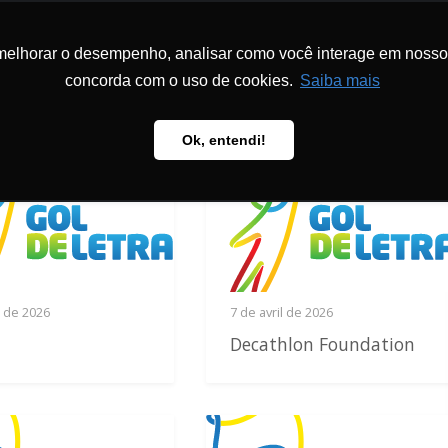
IRE
N
melhorar o desempenho, analisar como você interage em nosso sit
LA
ON
FONDATION
PROGRAMMES
PÉDAGOGIE
PUBL
concorda com o uso de cookies.
Saiba mais
Ok, entendi!
l de 2026
7 de avril de 2026
Decathlon Foundation