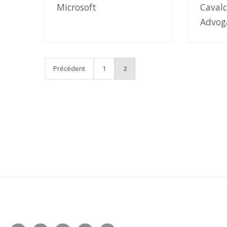
Microsoft
Caval
Advog
PAGINATION DES PU
Précédent
1
2