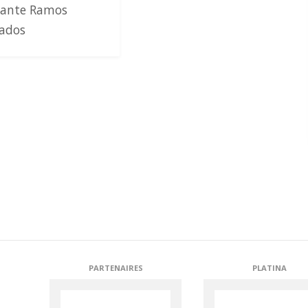
cante Ramos
ados
BLICATIONS
PARTENAIRES
PLATINA