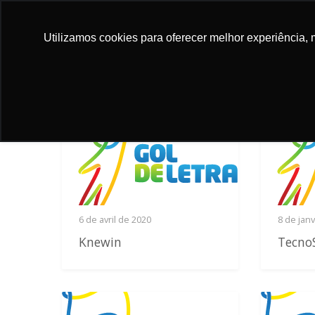
FAIRE
FA
UN
#5028 (SEM
U
Utilizamos cookies para oferecer melhor experiência, 
DON
TÍTULO)
D
6 de avril de 2020
8 de jan
Knewin
Tecno