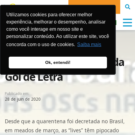
FAIRE UN DON
Utilizamos cookies para oferecer melhor
experiência, melhorar o desempenho, analisar
como você interage em nosso site e
personalizar conteúdo. Ao utilizar este site, você
Transmissões ao vivo
concorda com o uso de cookies.
Saiba mais
fortalecem o trabalho da
Ok, entendi!
Gol de Letra
Publicado em:
28 de juin de 2020
Desde que a quarentena foi decretada no Brasil,
em meados de março, as “lives” têm pipocado