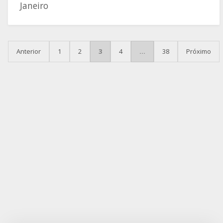
Janeiro
PAGINAÇÃO DE POSTS
Anterior
1
2
3
4
…
38
Próximo