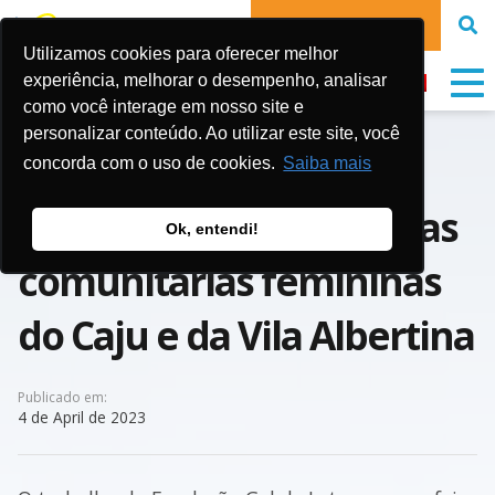
DONATE NOW
Utilizamos cookies para oferecer melhor
experiência, melhorar o desempenho, analisar
como você interage em nosso site e
personalizar conteúdo. Ao utilizar este site, você
Empoderamento e
concorda com o uso de cookies.
Saiba mais
resistência: as lideranças
Ok, entendi!
comunitárias femininas
do Caju e da Vila Albertina
Publicado em:
4 de April de 2023