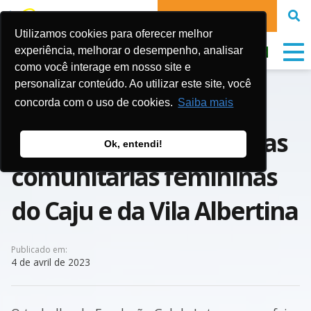
FAIRE UN DON
Utilizamos cookies para oferecer melhor
experiência, melhorar o desempenho, analisar
como você interage em nosso site e
personalizar conteúdo. Ao utilizar este site, você
Empoderamento e
concorda com o uso de cookies.
Saiba mais
resistência: as lideranças
Ok, entendi!
comunitárias femininas
do Caju e da Vila Albertina
Publicado em:
4 de avril de 2023