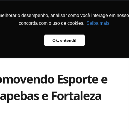
melhorar o desempenho, analisar como você interage em nosso sit
MS AND
HOW TO S
TS
METHODOLOGY
PUBLICATIONS
US
concorda com o uso de cookies.
Saiba mais
Ok, entendi!
romovendo Esporte e
apebas e Fortaleza