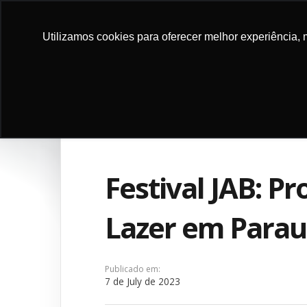
DONATE
Utilizamos cookies para oferecer melhor experiência, 
ABOUT
PROGRA
NOW
US
PROJEC
Festival JAB: P
Lazer em Parau
Publicado em:
7 de July de 2023