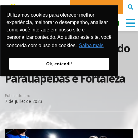
FAIRE UN DON
Utilizamos cookies para oferecer melhor
experiência, melhorar o desempenho, analisar
como você interage em nosso site e
personalizar conteúdo. Ao utilizar este site, você
Festival JAB: Promovendo
concorda com o uso de cookies.
Saiba mais
Esporte e Lazer em
Ok, entendi!
Parauapebas e Fortaleza
Publicado em:
7 de juillet de 2023