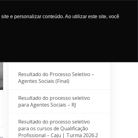
HOW TO
CONTACT
e e personalizar conteúdo. Ao utilizar este site, você
SUPPORT
AND
ICATIONS
US
SUPPORTERS
BLOG
LOCALIZATION
Recent Posts
Resultado do Processo Seletivo –
Agentes Sociais (Final)
Resultado do processo seletivo
para Agentes Sociais – RJ
Resultado do processo seletivo
para os cursos de Qualificação
Profissional – Caju | Turma 2026.2