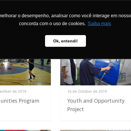
PROGRAMS
 (SEM
melhorar o desempenho, analisar como você interage em nosso sit
ABOUT
AND
LO)
US
PROJECTS
METHODOLOGY
PUBL
concorda com o uso de cookies.
Saiba mais
Ok, entendi!
vember de 2019
16 de October de 2019
nities Program
Youth and Opportunity
Project