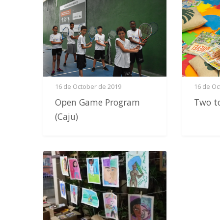
16 de October de 2019
16 de Oc
Open Game Program
Two t
(Caju)