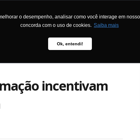
melhorar o desempenho, analisar como você interage em nosso sit
DON
LA FONDATION
PROGRAMMES
PÉDAGOGIE
PUBL
concorda com o uso de cookies.
Saiba mais
Ok, entendi!
rmação incentivam
a