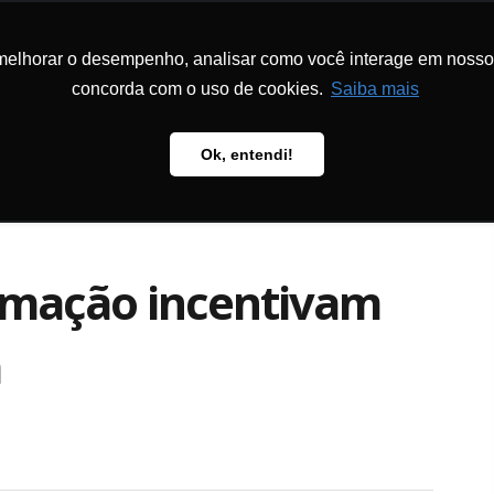
melhorar o desempenho, analisar como você interage em nosso sit
CIONAL
PROGRAMAS E PROJETOS
METODOLOGIA
PUBLICAÇÕ
concorda com o uso de cookies.
Saiba mais
Ok, entendi!
rmação incentivam
a