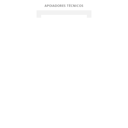
APOIADORES TÉCNICOS
OURO
Assine nossa newsletter:
ASSINE