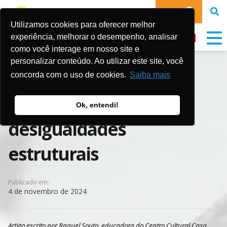
DOE
Utilizamos cookies para oferecer melhor
experiência, melhorar o desempenho, analisar
como você interage em nosso site e
personalizar conteúdo. Ao utilizar este site, você
Acesso à cultura: um
concorda com o uso de cookies.
Saiba mais
caminho para romper
Ok, entendi!
desigualdades
estruturais
Publicado em:
4 de novembro de 2024
Artigo escrito por Raquel Souto, educadora do Centro Cultural Casa