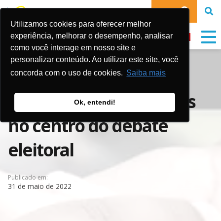
DOE
Utilizamos cookies para oferecer melhor
experiência, melhorar o desempenho, analisar
como você interage em nosso site e
personalizar conteúdo. Ao utilizar este site, você
Agenda 227: Colocando
concorda com o uso de cookies.
Saiba mais
crianças e adolescentes
Ok, entendi!
no centro do debate
eleitoral
Publicado em:
31 de maio de 2022