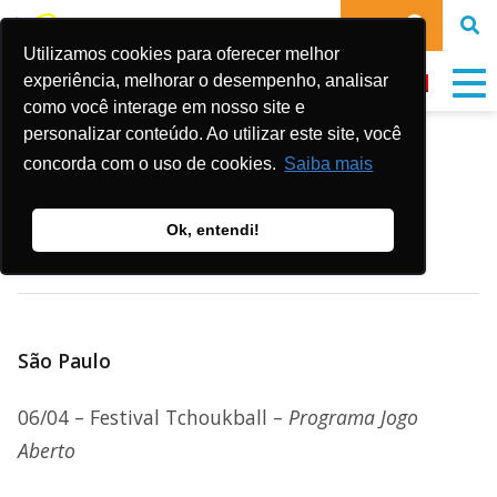
DOE
Utilizamos cookies para oferecer melhor
experiência, melhorar o desempenho, analisar
como você interage em nosso site e
personalizar conteúdo. Ao utilizar este site, você
Agenda de Abril 2019
concorda com o uso de cookies.
Saiba mais
Ok, entendi!
Publicado em:
27 de março de 2019
São Paulo
06/04 – Festival Tchoukball –
Programa Jogo
Aberto