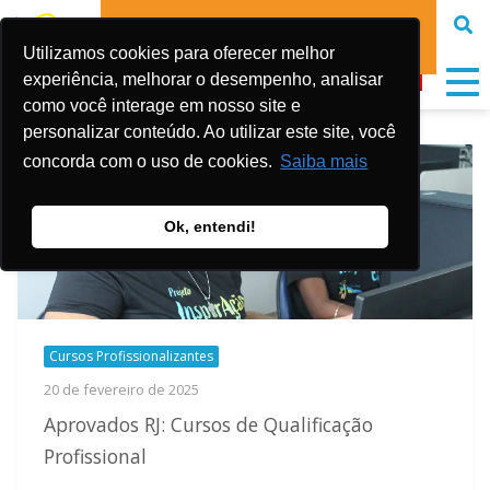
#5028 (SEM
#5029 (SEM
DOE
TÍTULO)
TÍTULO)
Utilizamos cookies para oferecer melhor
experiência, melhorar o desempenho, analisar
como você interage em nosso site e
personalizar conteúdo. Ao utilizar este site, você
concorda com o uso de cookies.
Saiba mais
Ok, entendi!
Cursos Profissionalizantes
20 de fevereiro de 2025
Aprovados RJ: Cursos de Qualificação
Profissional