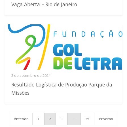
Vaga Aberta – Rio de Janeiro
2 de setembro de 2024
Resultado Logística de Produção Parque da
Missões
PAGINAÇÃO DE POSTS
Anterior
1
2
3
…
35
Próximo