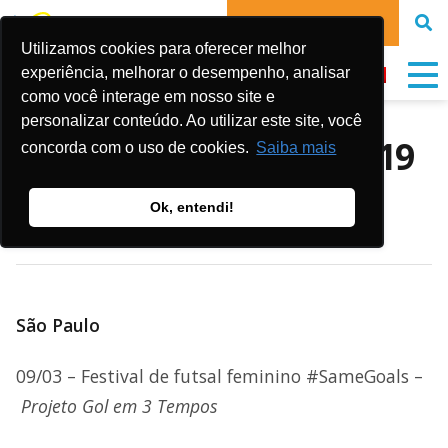
DONATE NOW
Utilizamos cookies para oferecer melhor
experiência, melhorar o desempenho, analisar
como você interage em nosso site e
personalizar conteúdo. Ao utilizar este site, você
AGENDA DE MARÇO/2019
concorda com o uso de cookies.
Saiba mais
Ok, entendi!
Publicado em:
13 de March de 2019
São Paulo
09/03 – Festival de futsal feminino #SameGoals –
Projeto Gol em 3 Tempos