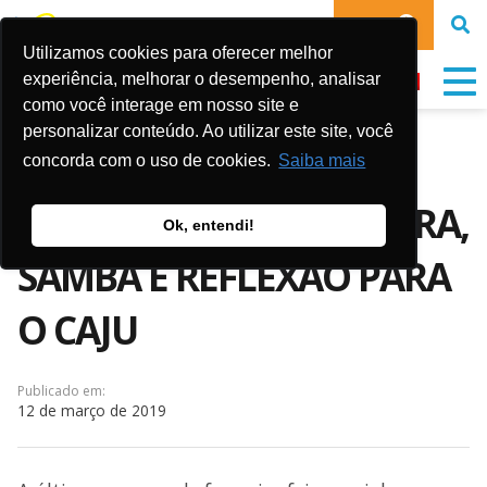
DOE
Utilizamos cookies para oferecer melhor
experiência, melhorar o desempenho, analisar
como você interage em nosso site e
personalizar conteúdo. Ao utilizar este site, você
“ENCONTRO COM O
concorda com o uso de cookies.
Saiba mais
ESCRITOR” LEVA CULTURA,
Ok, entendi!
SAMBA E REFLEXÃO PARA
O CAJU
Publicado em:
12 de março de 2019