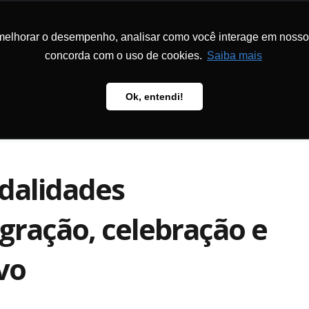
melhorar o desempenho, analisar como você interage em nosso sit
CIONAL
PROGRAMAS E PROJETOS
METODOLOGIA
PUBLICAÇÕ
concorda com o uso de cookies.
Saiba mais
Ok, entendi!
odalidades
ração, celebração e
ivo