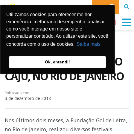
DOE
Utilizamos cookies para oferecer melhor
experiência, melhorar o desempenho, analisar
como você interage em nosso site e
personalizar conteúdo. Ao utilizar este site, você
FESTIVAIS ESPORTIVOS
concorda com o uso de cookies.
Saiba mais
AGITAM OS SÁBADOS NO
Ok, entendi!
CAJU, NO RIO DE JANEIRO
Publicado em:
3 de dezembro de 2018
Nos últimos dois meses, a Fundação Gol de Letra,
no Rio de Janeiro, realizou diversos festivais