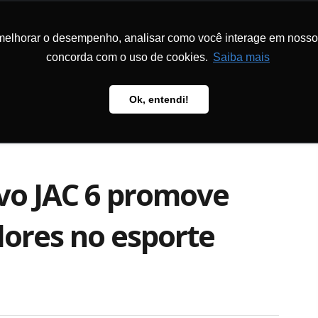
melhorar o desempenho, analisar como você interage em nosso sit
CIONAL
PROGRAMAS E PROJETOS
METODOLOGIA
PUBLICAÇÕ
concorda com o uso de cookies.
Saiba mais
Ok, entendi!
ivo JAC 6 promove
lores no esporte