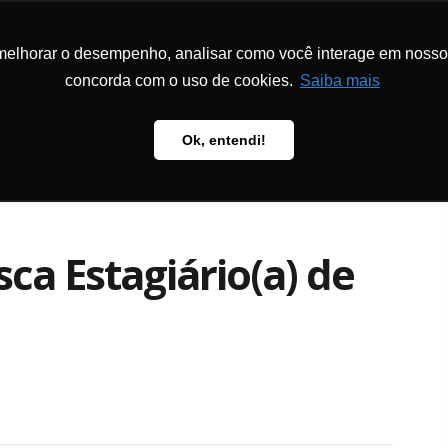
melhorar o desempenho, analisar como você interage em nosso sit
DON
LA FONDATION
PROGRAMMES
PÉDAGOGIE
PUBL
concorda com o uso de cookies.
Saiba mais
Ok, entendi!
sca Estagiário(a) de