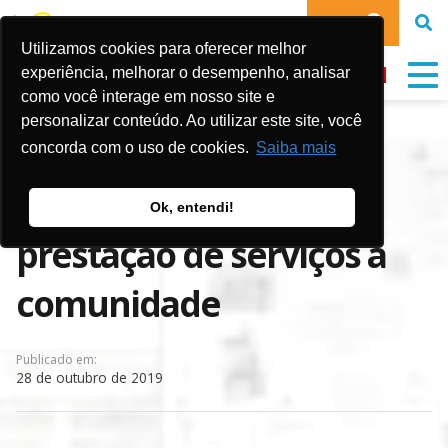
DOE
Utilizamos cookies para oferecer melhor
experiência, melhorar o desempenho, analisar
como você interage em nosso site e
personalizar conteúdo. Ao utilizar este site, você
Gol de Cidadania
concorda com o uso de cookies.
Saiba mais
misturou cultura e
Ok, entendi!
prestação de serviços à
comunidade
Publicado em:
28 de outubro de 2019