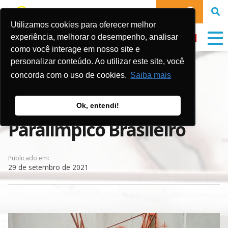
DOE
Utilizamos cookies para oferecer melhor
experiência, melhorar o desempenho, analisar
como você interage em nosso site e
personalizar conteúdo. Ao utilizar este site, você
Gol de Letra fecha
concorda com o uso de cookies.
Saiba mais
parceria com Comitê
Ok, entendi!
Paralímpico Brasileiro
Publicado em:
29 de setembro de 2021