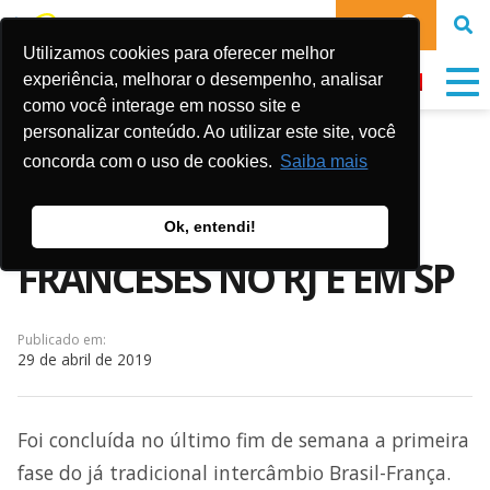
DOE
Utilizamos cookies para oferecer melhor
experiência, melhorar o desempenho, analisar
como você interage em nosso site e
personalizar conteúdo. Ao utilizar este site, você
GOL DE LETRA RECEBE
concorda com o uso de cookies.
Saiba mais
DELEGAÇÃO DE JOVENS
Ok, entendi!
FRANCESES NO RJ E EM SP
Publicado em:
29 de abril de 2019
Foi concluída no último fim de semana a primeira
fase do já tradicional intercâmbio Brasil-França.